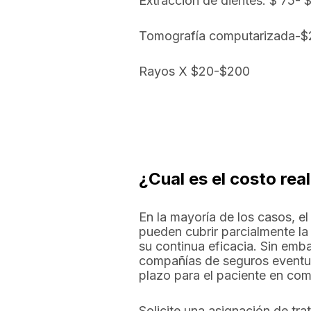
Extracción de dientes: $ 75- 
Tomografía computarizada-$
Rayos X $20-$200
¿Cual es el costo rea
En la mayoría de los casos, e
pueden cubrir parcialmente l
su continua eficacia. Sin emb
compañías de seguros eventua
plazo para el paciente en co
Solicite una asignación de tr