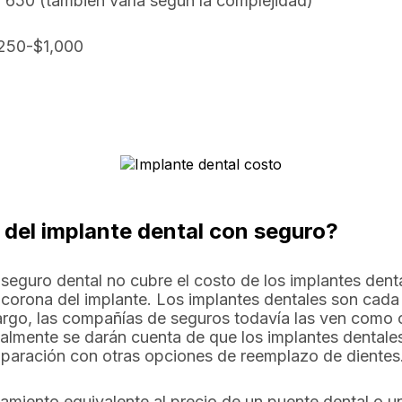
$ 650 (también varía según la complejidad)
250-$1,000
l del implante dental con seguro?
l seguro dental no cubre el costo de los implantes den
a corona del implante. Los implantes dentales son ca
argo, las compañías de seguros todavía las ven como 
lmente se darán cuenta de que los implantes dentales
mparación con otras opciones de reemplazo de dientes
atamiento equivalente al precio de un puente dental o 