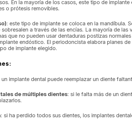
os. En la mayoría de los casos, este tipo de implante e
s o prótesis removibles.
so)
: este tipo de implante se coloca en la mandíbula. 
sobresalen a través de las encías. La mayoría de las v
nas que no pueden usar dentaduras postizas normales 
mplante endóstico. El periodoncista elabora planes de 
ipo de implante elegido.
nes:
: un implante dental puede reemplazar un diente faltant
tales de múltiples dientes
: si le falta más de un die
lazarlos.
a
: si ha perdido todos sus dientes, los implantes den