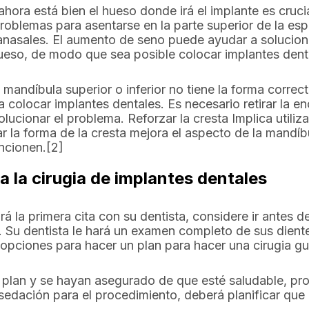
ahora está bien el hueso donde irá el implante es cruci
roblemas para asentarse en la parte superior de la es
nasales. El aumento de seno puede ayudar a soluciona
 hueso, de modo que sea posible colocar implantes denta
la mandíbula superior o inferior no tiene la forma correc
 colocar implantes dentales. Es necesario retirar la enc
lucionar el problema. Reforzar la cresta Implica utiliz
 la forma de la cresta mejora el aspecto de la mandí
ncionen.[2]
 la cirugia de implantes dentales
á la primera cita con su dentista, considere ir antes 
. Su dentista le hará un examen completo de sus dient
opciones para hacer un plan para hacer una cirugia gu
plan y se hayan asegurado de que esté saludable, pro
e sedación para el procedimiento, deberá planificar que 