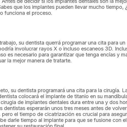
Antes de decidir si los implantes dentales son la mejo
. Sabes que los implantes pueden llevar mucho tiempo
 funciona el proceso.
trabajo, su dentista querrá programar una cita para u
 podría involucrar rayos X o incluso escaneos 3D. Incl
aso es necesario para garantizar que tenga encías y m
ar la mejor manera de tratarte.
o, su dentista programará una cita para la cirugía. La
entista colocará el implante de titanio en su mandíbula
 cirugia de implantes dentales dura entre una y dos h
s dentistas esperarán unos tres meses antes de volver 
 pero el tiempo de cicatrización es crucial para asegu
ebe darle tiempo al implante para que se fusione con 
stener su restauración final.